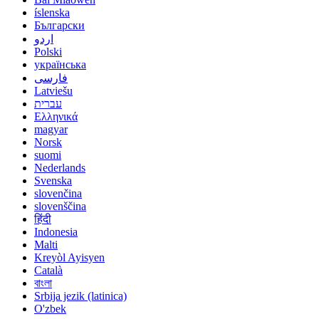
íslenska
Български
اردو
Polski
українська
فارسی
Latviešu
עברית
Ελληνικά
magyar
Norsk
suomi
Nederlands
Svenska
slovenčina
slovenščina
हिंदी
Indonesia
Malti
Kreyòl Ayisyen
Català
বাংলা
Srbija jezik (latinica)
O'zbek