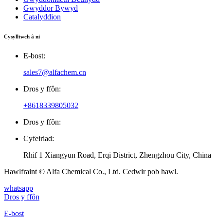
Gwyddor Bywyd
Catalyddion
Cysylltwch â ni
E-bost:
sales7@alfachem.cn
Dros y ffôn:
+8618339805032
Dros y ffôn:
Cyfeiriad:
Rhif 1 Xiangyun Road, Erqi District, Zhengzhou City, China
Hawlfraint © Alfa Chemical Co., Ltd. Cedwir pob hawl.
whatsapp
Dros y ffôn
E-bost