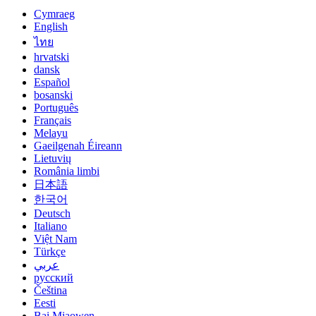
Cymraeg
English
ไทย
hrvatski
dansk
Español
bosanski
Português
Français
Melayu
Gaeilgenah Éireann
Lietuvių
România limbi
日本語
한국어
Deutsch
Italiano
Việt Nam
Türkçe
عربي
русский
Čeština
Eesti
Bai Miaowen