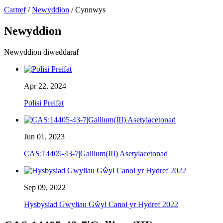
Cartref
/
Newyddion
/ Cynnwys
Newyddion
Newyddion diweddaraf
Apr 22, 2024
Polisi Preifat
Jun 01, 2023
CAS:14405-43-7|Gallium(III) Asetylacetonad
Sep 09, 2022
Hysbysiad Gwyliau Gŵyl Canol yr Hydref 2022